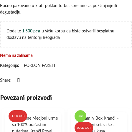
Ručno pakovano u kraft poklon torbu, spremno za poklanjanje ili
degustaciju.
Dodajte
1.500
рсд
u Vašu korpu da biste ostvarili besplatnu
dostavu na teritoriji Beograda
Nema na zalihama
Kategorija:
POKLON PAKETI
Share:
Povezani proizvodi
SOLD OUT
-3%
SOLD OUT