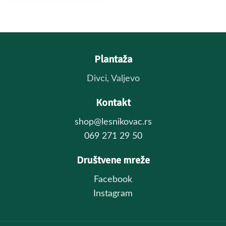
👉 Prirodna energija +
vrhunski ukus u jednom
zalogaju.
Plantaža
Divci, Valjevo
Kontakt
shop@lesnikovac.rs
069 271 29 50
Društvene mreže
Facebook
Instagram