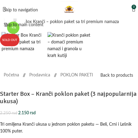
0
Skip to navigation
Click to enlarge
Skip to main content
-4%
SOLD OUT
Početna
Prodavnica
POKLON PAKETI
/
/
Back to products
Starter Box – Kranči poklon paket (3 najpopularnija
ukusa)
2.150
rsd
2.250
rsd
Tri omiljena Kranči ukusa u jednom poklon paketu — Beli, Crni i Lešnik
100% puter.