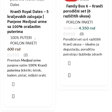
Family Box 6 – Kranči
porodični set (6
Kranči Royal Dates – 5
različitih ukusa)
kraljevskih zalogaja |
Punjene Medjoul urme
POKLON PAKETI
sa 100% orašastim
4.350
rsd
4.500
rsd
puterima
(0)
100% PUTERI
,
Porodični set sa 6 različitih
POKLON PAKETI
Kranči ukusa — idealno za
600
rsd
degustaciju, porodičnu
potrošnju i ljubitelje zdravih
(2)
namaza.
Premium
Medjoul urme
punjene našim
100% Kranči
Savršen izbor za sve koji žele
puterima
(kikiriki, lešnik,
raznovrsnost u jednom
badem, pistać, indijski orah).
paketu.
✔️ Bez dodatog šećera
✔️ Bez ulja i aditiva
✔️ Vegan i posno na vodi
✔️ 10 kom (5 ukusa × 2 kom)