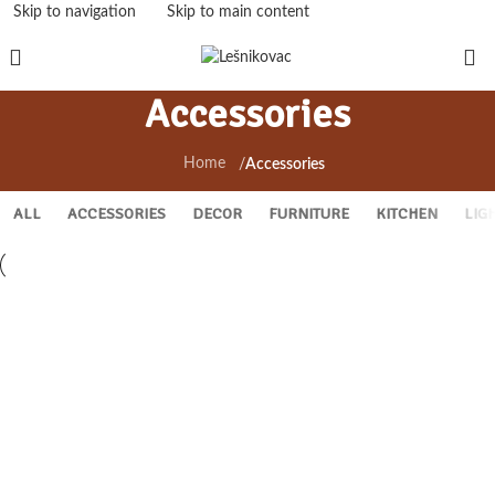
Skip to navigation
Skip to main content
Accessories
Home
/
Accessories
ALL
ACCESSORIES
DECOR
FURNITURE
KITCHEN
LIG
Imperdiet mauris a nontin
Potenti parturient parturie
Accessories
Accessories