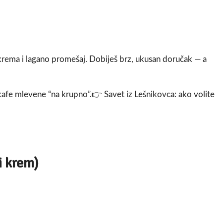
rema i lagano promešaj. Dobiješ brz, ukusan doručak — a
 kafe mlevene “na krupno”.👉 Savet iz Lešnikovca: ako volite
i krem)