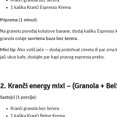
Kranči granola bez šećera
1 kašika Kranči Espresso Krema
Priprema (1 minut):
Na granolu poređaj kolutove banane, dodaj kašiku Espresso k
granola ostaje
savršena baza bez šećera
.
Mini tip:
Ako voliš jače — dodaj prstohvat cimeta ili par zrna
jači ukus kafe, dodajte par kapi pravog espressa preko.
2.
Kranči energy mix! – (Granola + Bel
Sastojci (1 porcija):
Kranči granola bez šećera
1 kašika Kranči Belog Krema