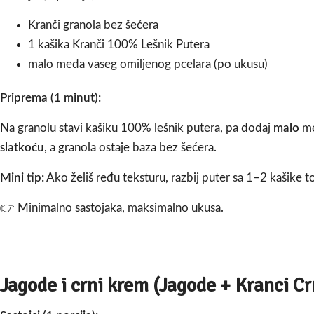
Kranči granola bez šećera
1 kašika Kranči 100% Lešnik Putera
malo meda vaseg omiljenog pcelara (po ukusu)
Priprema (1 minut):
Na granolu stavi kašiku 100% lešnik putera, pa dodaj
malo
me
slatkoću
, a granola ostaje baza bez šećera.
Mini tip:
Ako želiš ređu teksturu, razbij puter sa 1–2 kašike to
👉 Minimalno sastojaka, maksimalno ukusa.
Jagode i crni krem (Jagode + Kranci Cr