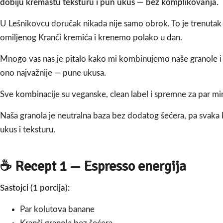
dobiju
kremastu
teksturu i pun ukus — bez komplikovanja.
U Lešnikovcu doručak nikada nije samo obrok. To je trenutak
omiljenog Kranči kremića i krenemo polako u dan.
Mnogo vas nas je pitalo kako mi kombinujemo naše granole i k
ono najvažnije — pune ukusa.
Sve kombinacije su veganske, clean label i spremne za par mi
Naša granola je neutralna baza bez dodatog šećera, pa svak
ukus i teksturu.
☕ Recept 1 — Espresso energija
Sastojci (1 porcija):
Par kolutova banane