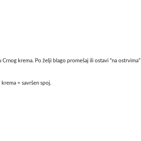
ku Crnog krema. Po želji blago promešaj ili ostavi “na ostrvima”
 krema = savršen spoj.