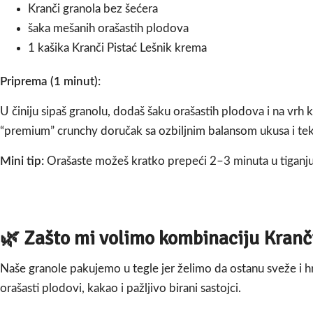
Kranči granola bez šećera
šaka mešanih orašastih plodova
1 kašika Kranči Pistać Lešnik krema
Priprema (1 minut):
U činiju sipaš granolu, dodaš šaku orašastih plodova i na vrh
“premium” crunchy doručak sa ozbiljnim balansom ukusa i tek
Mini tip:
Orašaste možeš kratko prepeći 2–3 minuta u tiganju (
🌿 Zašto mi volimo kombinaciju
Kranč
Naše granole pakujemo u tegle jer želimo da ostanu sveže i 
orašasti plodovi, kakao i pažljivo birani sastojci.