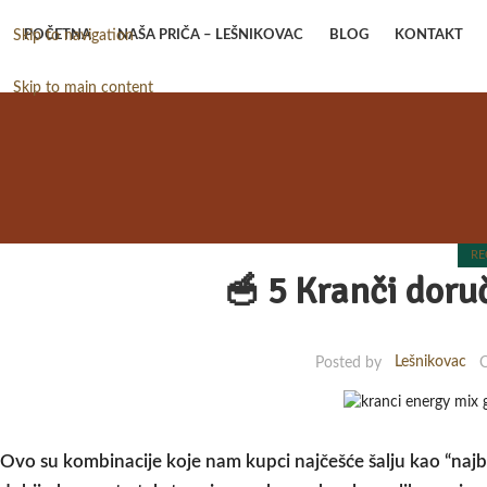
POČETNA
NAŠA PRIČA – LEŠNIKOVAC
BLOG
KONTAKT
Skip to navigation
Skip to main content
RE
🥣 5 Kranči doru
Lešnikovac
Posted by
O
Ovo su kombinacije koje nam kupci najčešće šalju kao “najb