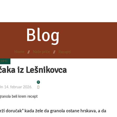
Blog
Home
Naše priče
/
/
Recepti
CEPTI
čaka iz Lešnikovca
0
n 14. februar 2026.
rži doručak” kada žele da granola ostane
hrskava
, a da