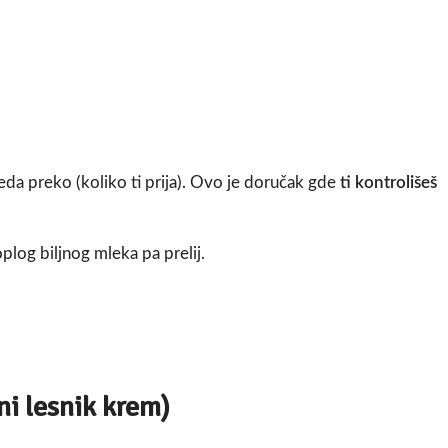
da preko (koliko ti prija). Ovo je doručak gde
ti kontrolišeš
plog biljnog mleka pa prelij.
ni lesnik krem)