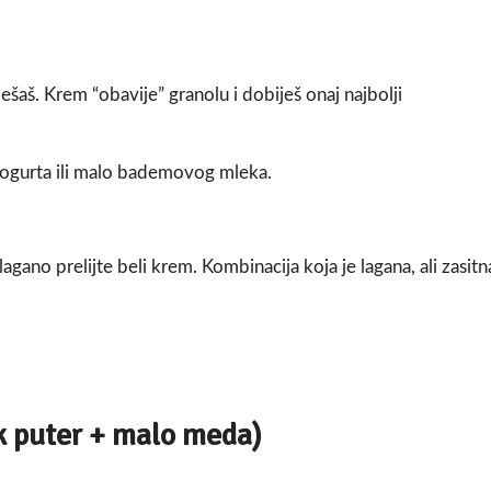
šaš. Krem “obavije” granolu i dobiješ onaj najbolji
 jogurta ili malo bademovog mleka.
agano prelijte beli krem. Kombinacija koja je lagana, ali zasitn
k puter + malo meda)