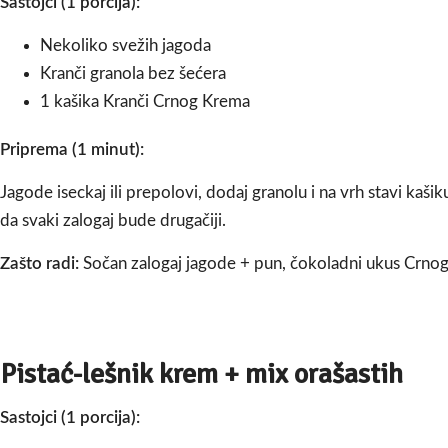
Sastojci (1 porcija):
Nekoliko svežih jagoda
Kranči granola bez šećera
1 kašika Kranči Crnog Krema
Priprema (1 minut):
Jagode iseckaj ili prepolovi, dodaj granolu i na vrh stavi kaši
da svaki zalogaj bude drugačiji.
Zašto radi:
Sočan zalogaj jagode + pun, čokoladni ukus Crnog
Pistać-lešnik krem + mix orašastih
Sastojci (1 porcija):