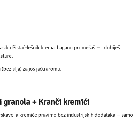
 kašiku Pistać-lešnik krema. Lagano promešaš — i dobiješ
sture.
bez ulja) za još jaču aromu.
i
granola + Kranči kremići
hrskave, a kremiće pravimo bez industrijskih dodataka — samo