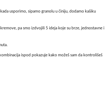
 kada usporimo, sipamo granolu u činiju, dodamo kašiku
remove, pa smo izdvojili 5 ideja koje su brze, jednostavne i
nuta.
a kombinacija ispod pokazuje kako možeš sam da kontrolišeš