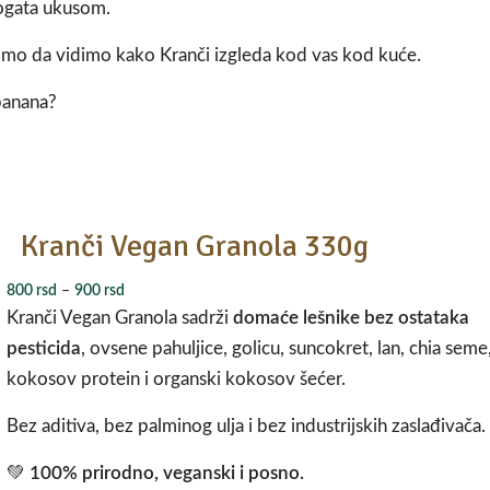
ogata ukusom.
imo da vidimo kako Kranči izgleda kod vas kod kuće.
 banana?
Kranči Vegan Granola 330g
800
rsd
–
900
rsd
Kranči Vegan Granola sadrži
domaće lešnike bez ostataka
pesticida
, ovsene pahuljice, golicu, suncokret, lan, chia seme
kokosov protein i organski kokosov šećer.
Bez aditiva, bez palminog ulja i bez industrijskih zaslađivača.
💚
100% prirodno, veganski i posno.