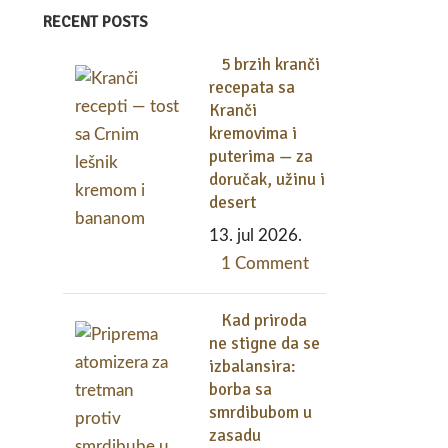
RECENT POSTS
5 brzih kranči
recepata sa
Kranči
kremovima i
puterima — za
doručak, užinu i
desert
13. jul 2026.
1 Comment
Kad priroda
ne stigne da se
izbalansira:
borba sa
smrdibubom u
zasadu