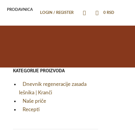
PRODAVNICA
LOGIN / REGISTER
0
RSD
KATEGORIJE PROIZVODA
Dnevnik regeneracije zasada
lešnika | Kranči
Naše priče
Recepti