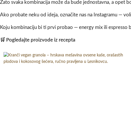
Zato svaka kombinacija može da bude jednostavna, a opet b
Ako probate neku od ideja, označite nas na Instagramu — vol
Koju kombinaciju bi ti prvi probao — energy mix ili espresso
🛒 Pogledajte proizvode iz recepta