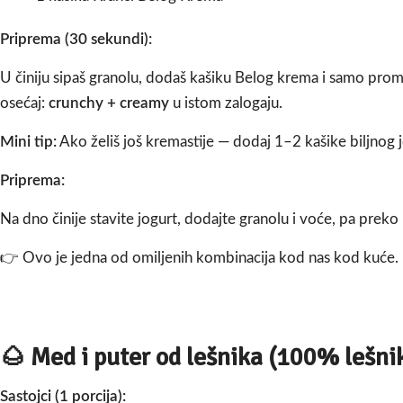
Priprema (30 sekundi):
U činiju sipaš granolu, dodaš kašiku Belog krema i samo prome
osećaj:
crunchy + creamy
u istom zalogaju.
Mini tip:
Ako želiš još kremastije — dodaj 1–2 kašike biljnog
Priprema:
Na dno činije stavite jogurt, dodajte granolu i voće, pa preko l
👉 Ovo je jedna od omiljenih kombinacija kod nas kod kuće.
🌰
Med i puter od lešnika (100% lešni
Sastojci (1 porcija):