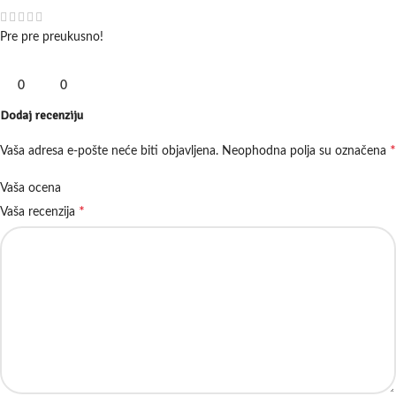
Pre pre preukusno!
0
0
Dodaj recenziju
*
Vaša adresa e-pošte neće biti objavljena.
Neophodna polja su označena
Vaša ocena
*
Vaša recenzija