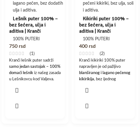
Lešnik puter 100% –
Kikiriki puter 100% –
bez šećera, ulja i
bez šećera, ulja i
aditiva | Kranči
aditiva | Kranči
100% PUTERI
100% PUTERI
750
rsd
400
rsd
(1)
(2)
Kranči lešnik puter sadrži
Kranči kikiriki 100% puter
samo jedan sastojak – 100%
napravljen je od pažljivo
domaći lešnik
iz našeg zasada
blanširanog i lagano pečenog
u Lešnikovcu kod Valjeva.
kikirikija
, bez ijednog
dodatka.
Bez ulja, bez aditiva i bez
šećera.
Bez ulja, bez šećera, bez soli i
aditiva.
💚
100% prirodno, veganski i
posno.
💚
100% prirodno, posno i
veganski.
Saznajte zašto je naš lešnik
bez ostataka pesticida →