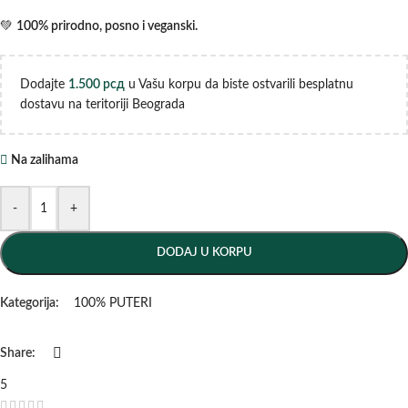
💚
100% prirodno, posno i veganski.
Dodajte
1.500
рсд
u Vašu korpu da biste ostvarili besplatnu
dostavu na teritoriji Beograda
Na zalihama
-
+
DODAJ U KORPU
Kategorija:
100% PUTERI
Share:
5