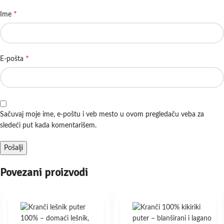
*
Ime
*
E-pošta
Sačuvaj moje ime, e-poštu i veb mesto u ovom pregledaču veba za
sledeći put kada komentarišem.
Povezani proizvodi