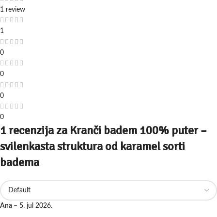
1 review
1
0
0
0
0
1 recenzija za
Kranči badem 100% puter –
svilenkasta struktura od karamel sorti
badema
Ana
–
5. jul 2026.