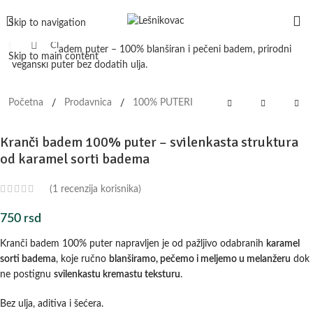
Skip to navigation
Click to enlarge
Skip to main content
Početna
Prodavnica
100% PUTERI
/
/
Kranči badem 100% puter – svilenkasta struktura
od karamel sorti badema
(
1
recenzija korisnika)
750
rsd
Kranči badem 100% puter napravljen je od pažljivo odabranih
karamel
sorti badema
, koje ručno
blanširamo, pečemo i meljemo u melanžeru
dok
ne postignu
svilenkastu kremastu teksturu
.
Bez ulja, aditiva i šećera.